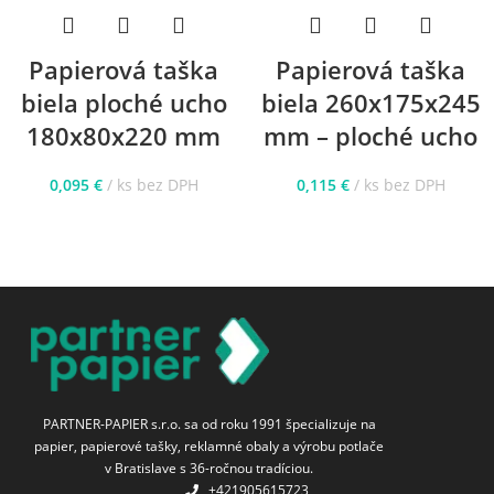
Papierová taška
Papierová taška
biela ploché ucho
biela 260x175x245
180x80x220 mm
mm – ploché ucho
0,095
€
ks bez DPH
0,115
€
ks bez DPH
PARTNER-PAPIER s.r.o. sa od roku 1991 špecializuje na
papier, papierové tašky, reklamné obaly a výrobu potlače
v Bratislave s 36-ročnou tradíciou.
+421905615723