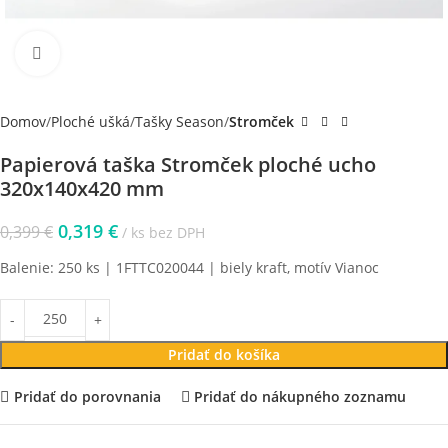
Klikni pre zväčšenie
Domov
Ploché ušká
Tašky Season
Stromček
Papierová taška Stromček ploché ucho
320x140x420 mm
0,319
€
0,399
€
ks bez DPH
Balenie: 250 ks |
1FTTC020044
| biely kraft, motív Vianoc
Pridať do košíka
Pridať do porovnania
Pridať do nákupného zoznamu