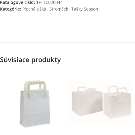
Katalógové číslo:
1FTTC020044
Kategórie:
Ploché ušká
,
Stromček
,
Tašky Season
Súvisiace produkty