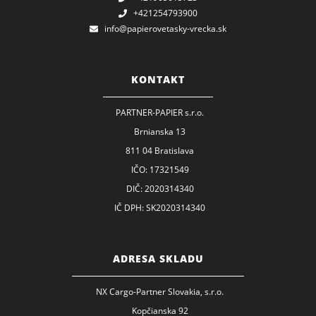
+421254793900
info@papierovetasky-vrecka.sk
KONTAKT
PARTNER-PAPIER s.r.o.
Brnianska 13
811 04 Bratislava
IČO: 17321549
DIČ: 2020314340
IČ DPH: SK2020314340
ADRESA SKLADU
NX Cargo-Partner Slovakia, s.r.o.
Kopčianska 92