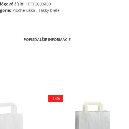
lógové číslo:
1FTTC000400
górie:
Ploché ušká
,
Tašky biele
POPIS
ĎALŠIE INFORMÁCIE
-14%