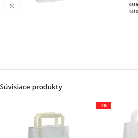
Kata
Klikni pre zväčšenie
Kate
Súvisiace produkty
-6%