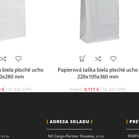
 biela ploché ucho
Papierová taška biela ploché ucho
00x280 mm
220x105x360 mm
9
€
ks bez DPH
0,111
€
ks bez DPH
0,129
€
ADRESA SKLADU
PRE
s.r.o.
NX Cargo-Partner Slovakia, s.r.o.
PARTNE