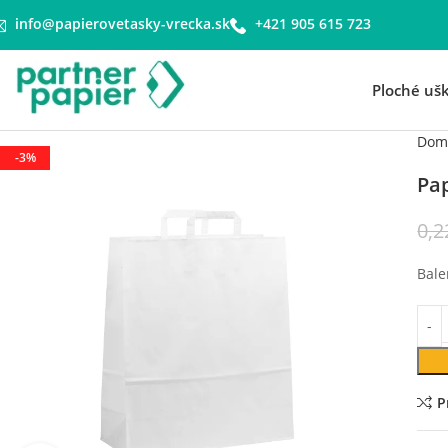
info@papierovetasky-vrecka.sk
+421 905 615 723
Ploché uš
Dom
-3%
Pa
0,
Bale
P