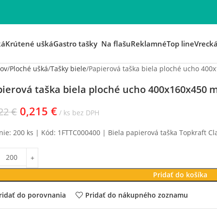
ká
Krútené ušká
Gastro tašky
Na flašu
Reklamné
Top line
Vreck
ov
Ploché ušká
Tašky biele
Papierová taška biela ploché ucho 40
pierová taška biela ploché ucho 400x160x450
0,215
€
222
€
ks bez DPH
nie: 200 ks | Kód: 1FTTC000400 | Biela papierová taška Topkraft Cl
Pridať do košíka
ridať do porovnania
Pridať do nákupného zoznamu