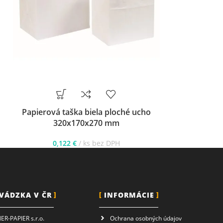
Papierová taška biela ploché ucho
Papierová ta
320x170x270 mm
320
0,122
€
ks bez DPH
0,13
VÁDZKA V ČR
INFORMÁCIE
R-PAPIER s.r.o.
Ochrana osobných údajov