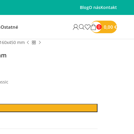
Blog
O nás
Kontakt
0,00
€
á
Ostatné
0
0x160x450 mm
 mm
assic