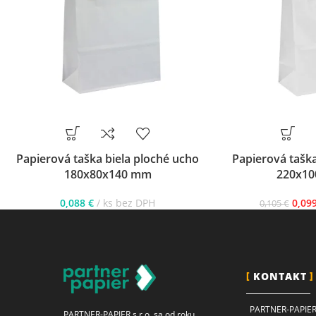
Papierová taška biela ploché ucho
Papierová taška
180x80x140 mm
220x1
0,088
€
ks bez DPH
0,09
0,105
€
KONTAKT
PARTNER-PAPIER 
PARTNER-PAPIER s.r.o. sa od roku