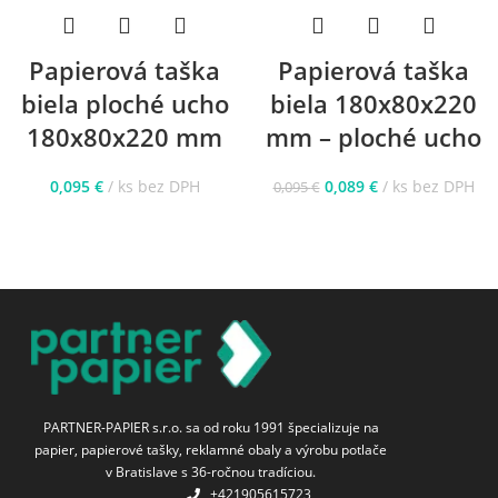
Papierová taška
Papierová taška
biela ploché ucho
biela 180x80x220
180x80x220 mm
mm – ploché ucho
0,095
€
ks bez DPH
0,089
€
ks bez DPH
0,095
€
PARTNER-PAPIER s.r.o. sa od roku 1991 špecializuje na
papier, papierové tašky, reklamné obaly a výrobu potlače
v Bratislave s 36-ročnou tradíciou.
+421905615723