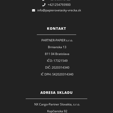
+421254793900
info@papierovetasky-vrecka.sk
KONTAKT
PARTNER-PAPIER s.r.o.
Brnianska 13
811 04 Bratislava
IČO: 17321549
DIČ: 2020314340
IČ DPH: SK2020314340
ADRESA SKLADU
NX Cargo-Partner Slovakia, s.r.o.
Kopčianska 92