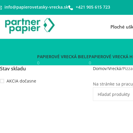
info@papierovetasky-vrecka.sk
+421 905 615 723
Ploché uš
PAPIEROVÉ VRECKÁ BIELE
PAPIEROVÉ VRECKÁ 
0
0
Stav skladu
Domov
Vrecká
Pizza
AKCIA dočasne
Na stránke sa pracu