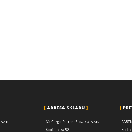
ADRESA SKLADU
PRE
s.r.o.
NX Cargo-Partner Slovakia, s.r.o.
PARTNE
Kopčianska 92
Rodin