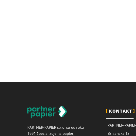
KONTAKT
PARTNER-PAPIER 
PARTNER-PAPIER s.r.o. sa od roku
Brnianska 13
1991 špecializuje na papier,