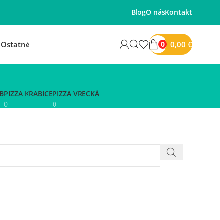
Blog
O nás
Kontakt
0,00
€
á
Ostatné
0
B
PIZZA KRABICE
PIZZA VRECKÁ
0
0