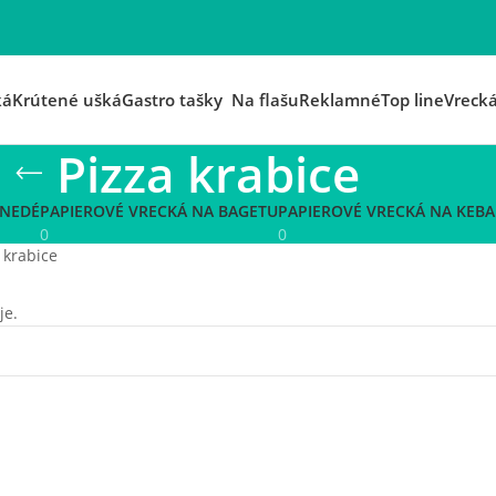
ká
Krútené ušká
Gastro tašky
Na flašu
Reklamné
Top line
Vreck
Pizza krabice
HNEDÉ
PAPIEROVÉ VRECKÁ NA BAGETU
PAPIEROVÉ VRECKÁ NA KEBA
0
0
 krabice
je.