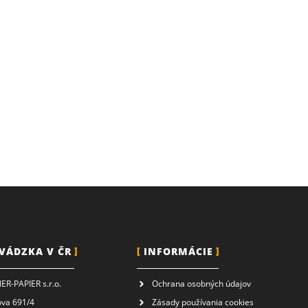
VÁDZKA V ČR
INFORMÁCIE
R-PAPIER s.r.o.
Ochrana osobných údajov
ova 691/4
Zásady používania cookies