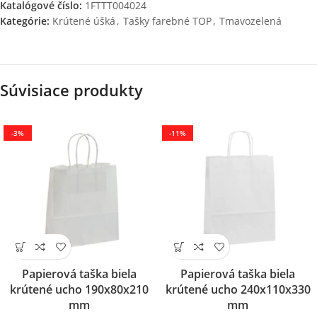
Katalógové číslo:
1FTTT004024
Kategórie:
Krútené úšká
,
Tašky farebné TOP
,
Tmavozelená
Súvisiace produkty
-3%
-11%
Papierová taška biela
Papierová taška biela
krútené ucho 190x80x210
krútené ucho 240x110x330
mm
mm