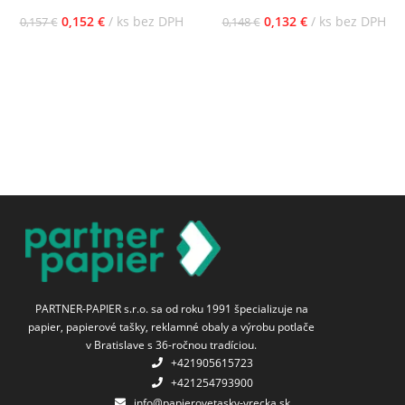
0,152
€
ks bez DPH
0,132
€
ks bez DPH
0,157
€
0,148
€
PARTNER-PAPIER s.r.o. sa od roku 1991 špecializuje na
papier, papierové tašky, reklamné obaly a výrobu potlače
v Bratislave s 36-ročnou tradíciou.
+421905615723
+421254793900
info@papierovetasky-vrecka.sk