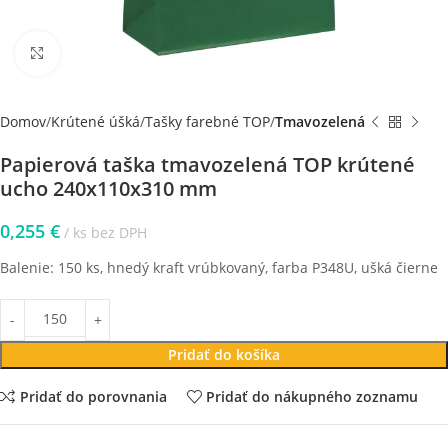
Klikni pre zväčšenie
Domov
Krútené úšká
Tašky farebné TOP
Tmavozelená
Papierová taška tmavozelená TOP krútené
ucho 240x110x310 mm
0,255
€
ks bez DPH
Balenie: 150 ks, hnedý kraft vrúbkovaný, farba P348U, ušká čierne
Pridať do košíka
Pridať do porovnania
Pridať do nákupného zoznamu