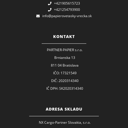
+421905615723
+421254793900
info@papierovetasky-vrecka.sk
KONTAKT
PARTNER-PAPIER s.r.o.
Brnianska 13
811 04 Bratislava
IČO: 17321549
DIČ: 2020314340
IČ DPH: SK2020314340
ADRESA SKLADU
NX Cargo-Partner Slovakia, s.r.o.