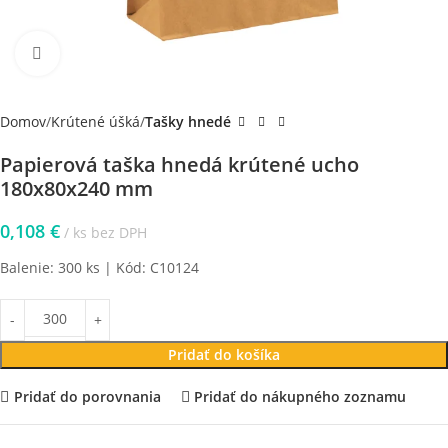
Klikni pre zväčšenie
Domov
Krútené úšká
Tašky hnedé
Papierová taška hnedá krútené ucho
180x80x240 mm
0,108
€
ks bez DPH
Balenie: 300 ks | Kód: C10124
Pridať do košíka
Pridať do porovnania
Pridať do nákupného zoznamu