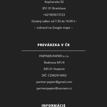
Kopčianska 92
851 01 Bratislava
+421905615723
Osobný odber od 7:30 do 16:00 h :
-- zobraziť na Google mape --
PREVÁDZKA V ČR
PARTNER-PAPIER s.r.o.
Rodinova 691/4
695 01 Hodonín
DIČ: CZ682914902
partner.papier@gmail.com
partnerpapier@seznam.cz
INFORMÁCIE