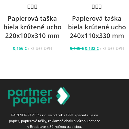
Papierová taška
Papierová taška
biela krútené ucho
biela krútené ucho
220x100x310 mm
240x110x330 mm
0,156
€
ks bez DPH
0,148
€
0,132
€
ks bez DPH
PARTNER-PAPIER s.r.o. sa od roku 1991 špecializuje na
papier, papierové tašky, reklamné obaly a výrobu potlače
v Bratislave s 36-ročnou tradíciou.