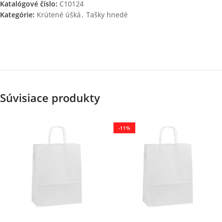
Katalógové číslo:
C10124
Kategórie:
Krútené úšká
,
Tašky hnedé
Súvisiace produkty
-11%