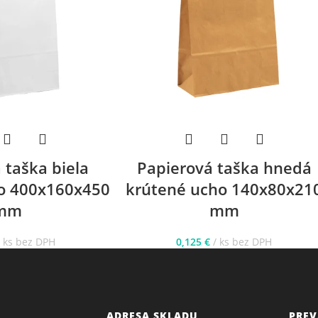
 taška biela
Papierová taška hnedá
o 400x160x450
krútené ucho 140x80x21
mm
mm
ks bez DPH
0,125
€
ks bez DPH
ADRESA SKLADU
PREV