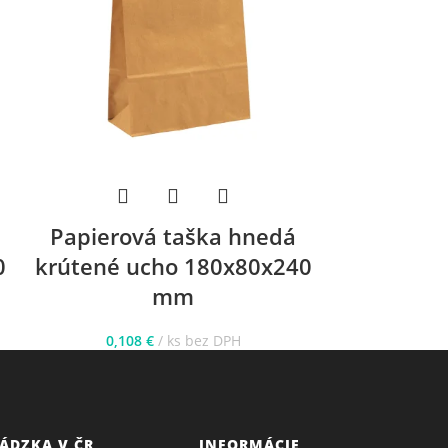
Papierová taška hnedá
Papiero
0
krútené ucho 180x80x240
krútené 
mm
0,108
€
ks bez DPH
0,15
ÁDZKA V ČR
INFORMÁCIE