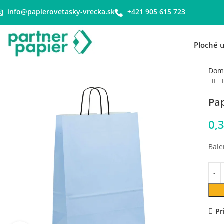
info@papierovetasky-vrecka.sk
+421 905 615 723
Ploché 
Dom
Pa
0,
Bale
Pr