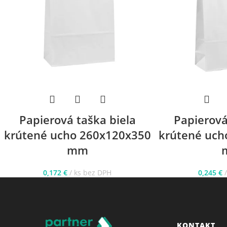
Papierová taška biela
Papierová
krútené ucho 260x120x350
krútené uch
mm
0,172
€
ks bez DPH
0,245
€
KONTAKT