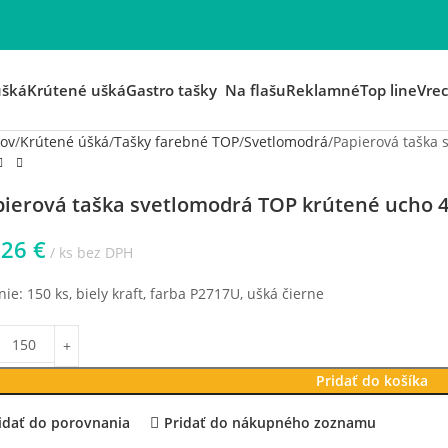
ušká
Krútené ušká
Gastro tašky
Na flašu
Reklamné
Top line
Vre
ov
Krútené úšká
Tašky farebné TOP
Svetlomodrá
Papierová taška
pierová taška svetlomodrá TOP krútené ucho
326
€
ks bez DPH
nie: 150 ks, biely kraft, farba P2717U, ušká čierne
Pridať do košíka
idať do porovnania
Pridať do nákupného zoznamu