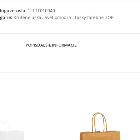
lógové číslo:
1FTTT010040
górie:
Krútené úšká
,
Svetlomodrá
,
Tašky farebné TOP
POPIS
ĎALŠIE INFORMÁCIE