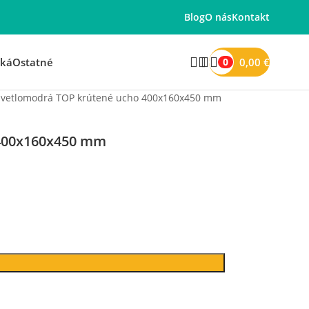
Blog
O nás
Kontakt
0,00
€
cká
Ostatné
0
 svetlomodrá TOP krútené ucho 400x160x450 mm
 400x160x450 mm