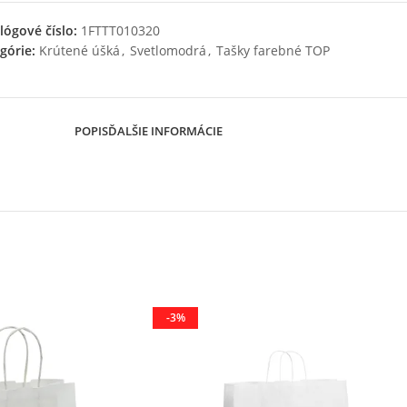
lógové číslo:
1FTTT010320
górie:
Krútené úšká
,
Svetlomodrá
,
Tašky farebné TOP
POPIS
ĎALŠIE INFORMÁCIE
-3%