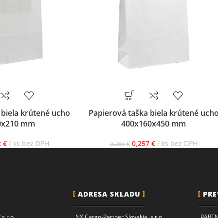
 biela krútené ucho
Papierová taška biela krútené uch
0x210 mm
400x160x450 mm
2
€
ks bez DPH
0,257
€
ks bez DPH
0,265
€
ADRESA SKLADU
PRE
s.r.o.
NX Cargo-Partner Slovakia, s.r.o.
PARTNE