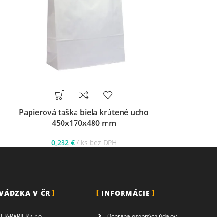
o
Papierová taška biela krútené ucho
Papierová taš
450x170x480 mm
190
0,282
€
ks bez DPH
0,15
VÁDZKA V ČR
INFORMÁCIE
R-PAPIER s.r.o.
Ochrana osobných údajov