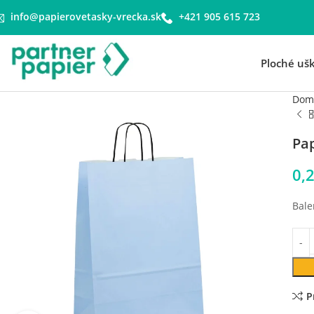
info@papierovetasky-vrecka.sk
+421 905 615 723
Ploché uš
Dom
Pa
0,
Bale
P