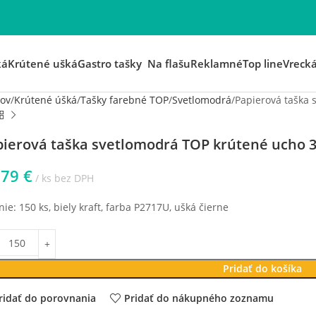
ká
Krútené ušká
Gastro tašky
Na flašu
Reklamné
Top line
Vreck
ov
Krútené úšká
Tašky farebné TOP
Svetlomodrá
Papierová taška
pierová taška svetlomodrá TOP krútené ucho
279
€
ks bez DPH
nie: 150 ks, biely kraft, farba P2717U, ušká čierne
Pridať do košíka
ridať do porovnania
Pridať do nákupného zoznamu