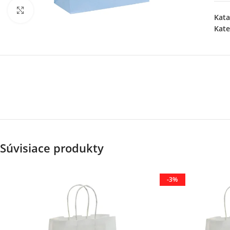
Klikni pre zväčšenie
Kata
Kate
Súvisiace produkty
-3%