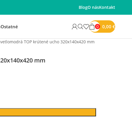
Blog
O nás
Kontakt
0,00
€
á
Ostatné
0
 svetlomodrá TOP krútené ucho 320x140x420 mm
 320x140x420 mm