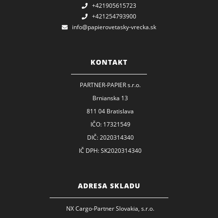
+421905615723
+421254793900
info@papierovetasky-vrecka.sk
KONTAKT
PARTNER-PAPIER s.r.o.
Brnianska 13
811 04 Bratislava
IČO: 17321549
DIČ: 2020314340
IČ DPH: SK2020314340
ADRESA SKLADU
NX Cargo-Partner Slovakia, s.r.o.