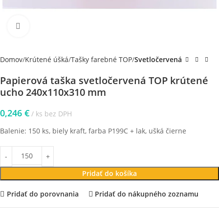
Klikni pre zväčšenie
Domov
Krútené úšká
Tašky farebné TOP
Svetločervená
Papierová taška svetločervená TOP krútené
ucho 240x110x310 mm
0,246
€
ks bez DPH
Balenie: 150 ks, biely kraft, farba P199C + lak, ušká čierne
Pridať do košíka
Pridať do porovnania
Pridať do nákupného zoznamu