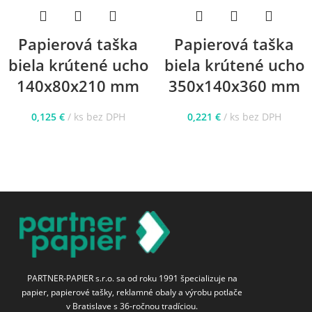
Papierová taška
Papierová taška
biela krútené ucho
biela krútené ucho
140x80x210 mm
350x140x360 mm
0,125
€
ks bez DPH
0,221
€
ks bez DPH
PARTNER-PAPIER s.r.o. sa od roku 1991 špecializuje na
papier, papierové tašky, reklamné obaly a výrobu potlače
v Bratislave s 36-ročnou tradíciou.