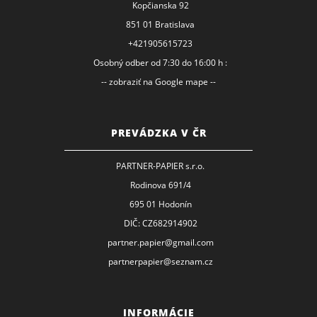
Kopčianska 92
851 01 Bratislava
+421905615723
Osobný odber od 7:30 do 16:00 h :
-- zobraziť na Google mape --
PREVÁDZKA V ČR
PARTNER-PAPIER s.r.o.
Rodinova 691/4
695 01 Hodonín
DIČ: CZ682914902
partner.papier@gmail.com
partnerpapier@seznam.cz
INFORMÁCIE