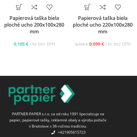
Papierová taška biela
Papierová taška biela
ploché ucho 200x100x280
ploché ucho 220x100x280
mm
mm
0,105
€
ks bez DPH
0,099
€
ks bez DPH
0,105
€
PARTNER-PAPIER s.r.o. sa od roku 1991 špecializuje na
papier, papierové tašky, reklamné obaly a výrobu potlače
v Bratislave s 36-ročnou tradíciou.
+421905615723