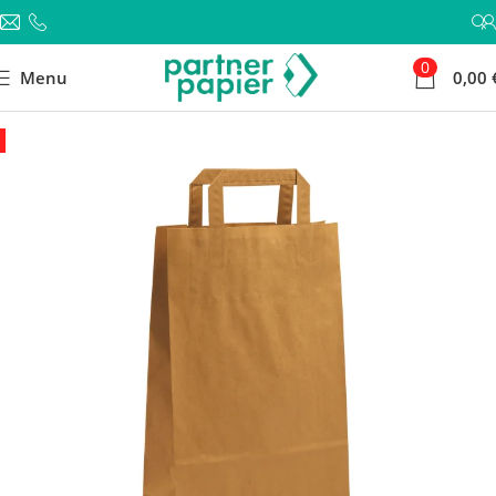
0
Menu
0,00
-14%