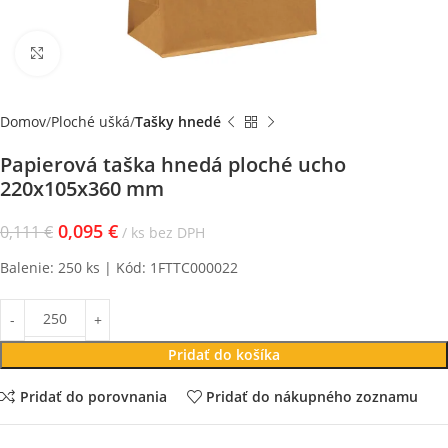
Klikni pre zväčšenie
Domov
Ploché ušká
Tašky hnedé
Papierová taška hnedá ploché ucho
220x105x360 mm
0,095
€
0,111
€
ks bez DPH
Balenie: 250 ks | Kód: 1FTTC000022
Pridať do košíka
Pridať do porovnania
Pridať do nákupného zoznamu