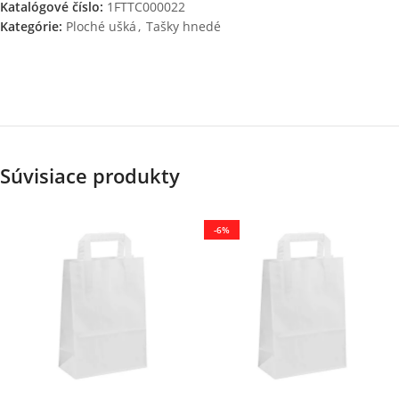
Katalógové číslo:
1FTTC000022
Kategórie:
Ploché ušká
,
Tašky hnedé
Súvisiace produkty
-6%