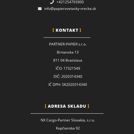
+421254793900
info@papierovetasky-vrecka.sk
KONTAKT
PARTNER-PAPIER s.r.o.
Brnianska 13
811 04 Bratislava
IČO: 17321549
DIČ: 2020314340
IČ DPH: SK2020314340
ADRESA SKLADU
NX Cargo-Partner Slovakia, s.r.o.
Kopčianska 92