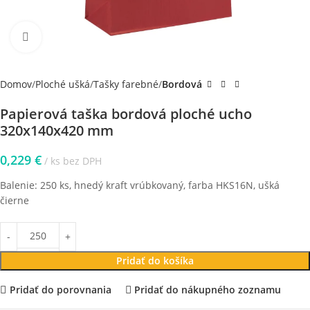
Klikni pre zväčšenie
Domov
Ploché ušká
Tašky farebné
Bordová
Papierová taška bordová ploché ucho
320x140x420 mm
0,229
€
ks bez DPH
Balenie: 250 ks, hnedý kraft vrúbkovaný, farba HKS16N, ušká
čierne
Pridať do košíka
Pridať do porovnania
Pridať do nákupného zoznamu