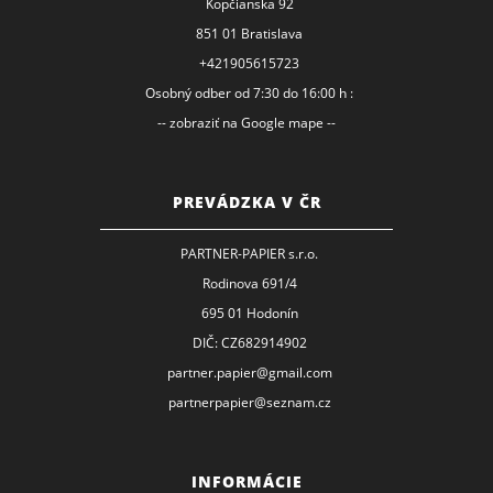
Kopčianska 92
851 01 Bratislava
+421905615723
Osobný odber od 7:30 do 16:00 h :
-- zobraziť na Google mape --
PREVÁDZKA V ČR
PARTNER-PAPIER s.r.o.
Rodinova 691/4
695 01 Hodonín
DIČ: CZ682914902
partner.papier@gmail.com
partnerpapier@seznam.cz
INFORMÁCIE