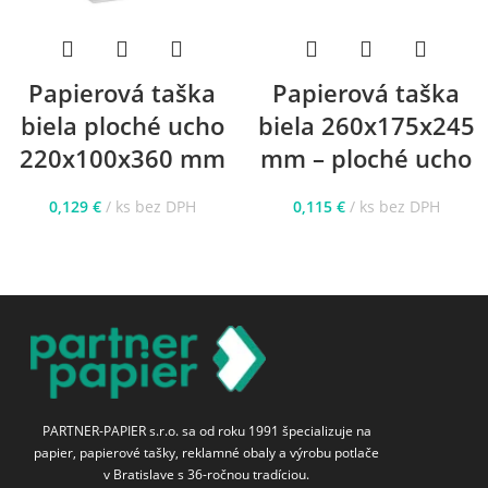
Papierová taška
Papierová taška
biela ploché ucho
biela 260x175x245
220x100x360 mm
mm – ploché ucho
0,129
€
ks bez DPH
0,115
€
ks bez DPH
PARTNER-PAPIER s.r.o. sa od roku 1991 špecializuje na
papier, papierové tašky, reklamné obaly a výrobu potlače
v Bratislave s 36-ročnou tradíciou.