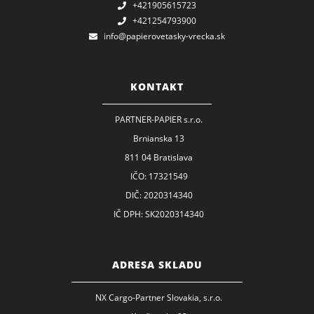
+421905615723
+421254793900
info@papierovetasky-vrecka.sk
KONTAKT
PARTNER-PAPIER s.r.o.
Brnianska 13
811 04 Bratislava
IČO: 17321549
DIČ: 2020314340
IČ DPH: SK2020314340
ADRESA SKLADU
NX Cargo-Partner Slovakia, s.r.o.