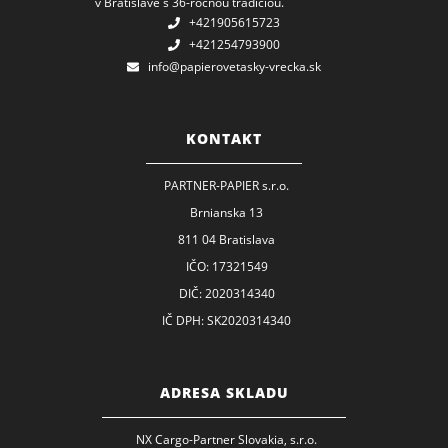
v Bratislave s 36-ročnou tradíciou.
+421905615723
+421254793900
info@papierovetasky-vrecka.sk
KONTAKT
PARTNER-PAPIER s.r.o.
Brnianska 13
811 04 Bratislava
IČO: 17321549
DIČ: 2020314340
IČ DPH: SK2020314340
ADRESA SKLADU
NX Cargo-Partner Slovakia, s.r.o.