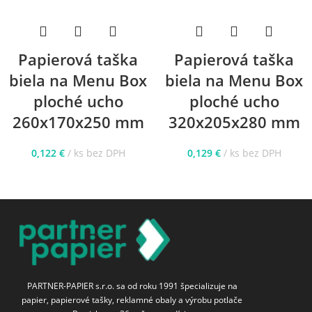
Papierová taška
Papierová taška
biela na Menu Box
biela na Menu Box
ploché ucho
ploché ucho
260x170x250 mm
320x205x280 mm
0,122
€
ks bez DPH
0,129
€
ks bez DPH
PARTNER-PAPIER s.r.o. sa od roku 1991 špecializuje na
papier, papierové tašky, reklamné obaly a výrobu potlače