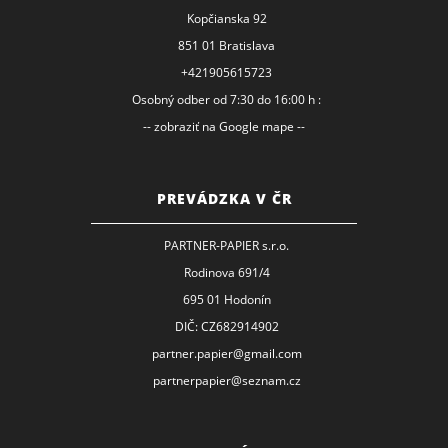
Kopčianska 92
851 01 Bratislava
+421905615723
Osobný odber od 7:30 do 16:00 h :
-- zobraziť na Google mape --
PREVÁDZKA V ČR
PARTNER-PAPIER s.r.o.
Rodinova 691/4
695 01 Hodonín
DIČ: CZ682914902
partner.papier@gmail.com
partnerpapier@seznam.cz