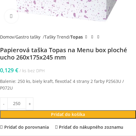
Klikni pre zväčšenie
Domov
Gastro tašky
Tašky Trend
Topas
Papierová taška Topas na Menu box ploché
ucho 260x175x245 mm
0,129
€
ks bez DPH
Balenie: 250 ks, biely kraft, flexotlač 4 strany 2 farby P2563U /
P072U
Pridať do košíka
Pridať do porovnania
Pridať do nákupného zoznamu