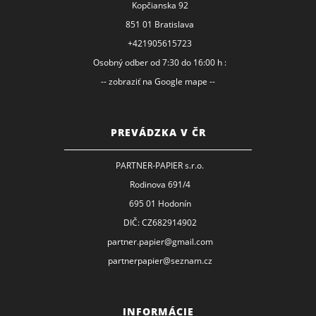
Kopčianska 92
851 01 Bratislava
+421905615723
Osobný odber od 7:30 do 16:00 h :
-- zobraziť na Google mape --
PREVÁDZKA V ČR
PARTNER-PAPIER s.r.o.
Rodinova 691/4
695 01 Hodonín
DIČ: CZ682914902
partner.papier@gmail.com
partnerpapier@seznam.cz
INFORMÁCIE