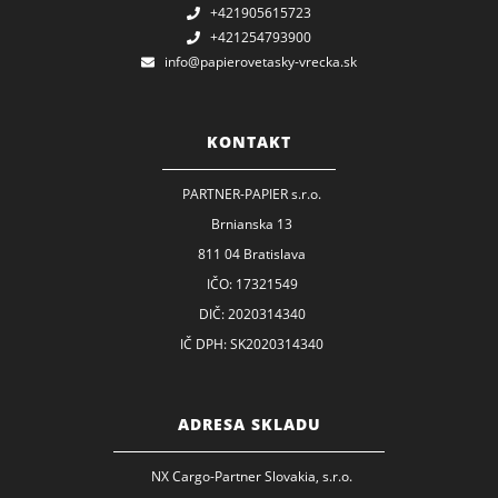
+421905615723
+421254793900
info@papierovetasky-vrecka.sk
KONTAKT
PARTNER-PAPIER s.r.o.
Brnianska 13
811 04 Bratislava
IČO: 17321549
DIČ: 2020314340
IČ DPH: SK2020314340
ADRESA SKLADU
NX Cargo-Partner Slovakia, s.r.o.