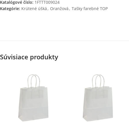
Katalógové číslo:
1FTTT009024
Kategórie:
Krútené úšká
,
Oranžová
,
Tašky farebné TOP
Súvisiace produkty