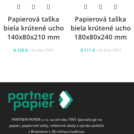
Papierová taška
Papierová taška
biela krútené ucho
biela krútené ucho
140x80x210 mm
180x80x240 mm
0,125
€
ks bez DPH
0,111
€
ks bez DPH
PARTNER-PAPIER s.r.o. sa od roku 1991 špecializuje na
papier, papierové tašky, reklamné obaly a výrobu potlače
v Bratislave s 36-ročnou tradíciou.