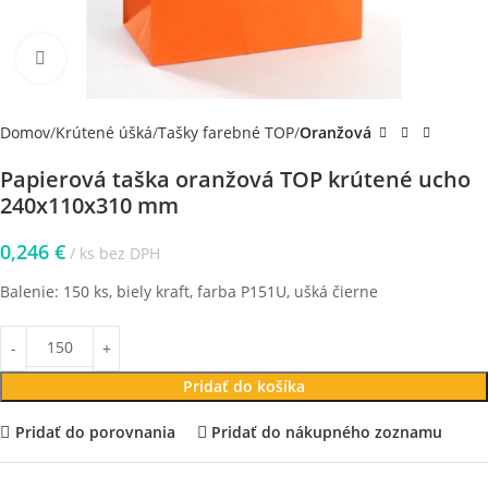
Klikni pre zväčšenie
Domov
Krútené úšká
Tašky farebné TOP
Oranžová
Papierová taška oranžová TOP krútené ucho
240x110x310 mm
0,246
€
ks bez DPH
Balenie: 150 ks, biely kraft, farba P151U, ušká čierne
Pridať do košíka
Pridať do porovnania
Pridať do nákupného zoznamu