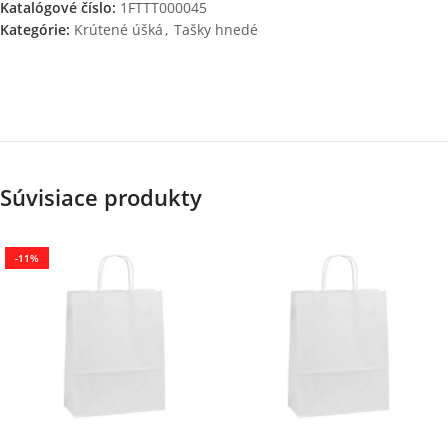
Katalógové číslo:
1FTTT000045
Kategórie:
Krútené úšká
,
Tašky hnedé
Súvisiace produkty
-11%