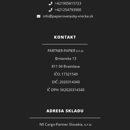
+421905615723
+421254793900
info@papierovetasky-vrecka.sk
KONTAKT
PARTNER-PAPIER s.r.o.
Brnianska 13
811 04 Bratislava
IČO: 17321549
DIČ: 2020314340
IČ DPH: SK2020314340
ADRESA SKLADU
NX Cargo-Partner Slovakia, s.r.o.