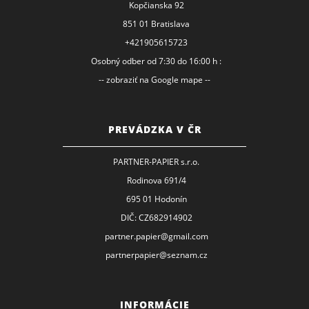
Kopčianska 92
851 01 Bratislava
+421905615723
Osobný odber od 7:30 do 16:00 h :
-- zobraziť na Google mape --
PREVÁDZKA V ČR
PARTNER-PAPIER s.r.o.
Rodinova 691/4
695 01 Hodonín
DIČ: CZ682914902
partner.papier@gmail.com
partnerpapier@seznam.cz
INFORMÁCIE