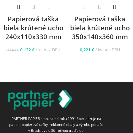
Papierová taška
Papierová taška
biela krútené ucho
biela krútené ucho
240x110x330 mm
350x140x360 mm
0,132
€
ks bez DPH
0,221
€
ks bez DPH
0,148
€
PARTNER-PAPIER s.r.o. sa od roku 1991 špecializuje na
papier, papierové tašky, reklamné obaly a výrobu potlače
v Bratislave s 36-ročnou tradíciou.