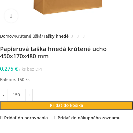
Klikni pre zväčšenie
Domov
Krútené úšká
Tašky hnedé
Papierová taška hnedá krútené ucho
450x170x480 mm
0,275
€
ks bez DPH
Balenie: 150 ks
Pridať do košíka
Pridať do porovnania
Pridať do nákupného zoznamu