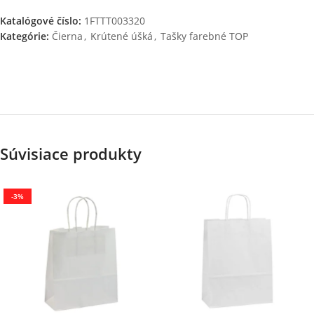
Katalógové číslo:
1FTTT003320
Kategórie:
Čierna
,
Krútené úšká
,
Tašky farebné TOP
Súvisiace produkty
-3%