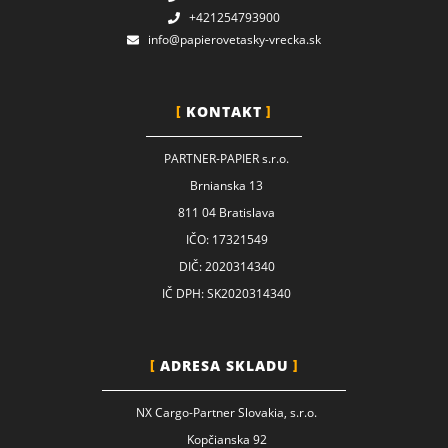
+421254793900
info@papierovetasky-vrecka.sk
KONTAKT
PARTNER-PAPIER s.r.o.
Brnianska 13
811 04 Bratislava
IČO: 17321549
DIČ: 2020314340
IČ DPH: SK2020314340
ADRESA SKLADU
NX Cargo-Partner Slovakia, s.r.o.
Kopčianska 92