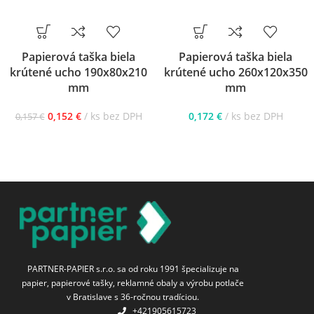
Papierová taška biela
Papierová taška biela
krútené ucho 190x80x210
krútené ucho 260x120x350
mm
mm
0,152
€
ks bez DPH
0,172
€
ks bez DPH
0,157
€
PARTNER-PAPIER s.r.o. sa od roku 1991 špecializuje na
papier, papierové tašky, reklamné obaly a výrobu potlače
v Bratislave s 36-ročnou tradíciou.
+421905615723