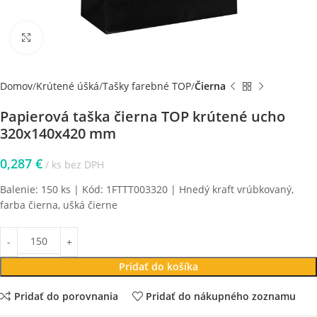
Klikni pre zväčšenie
Domov
Krútené úšká
Tašky farebné TOP
Čierna
Papierová taška čierna TOP krútené ucho
320x140x420 mm
0,287
€
ks bez DPH
Balenie: 150 ks | Kód: 1FTTT003320 | Hnedý kraft vrúbkovaný,
farba čierna, ušká čierne
Pridať do košíka
Pridať do porovnania
Pridať do nákupného zoznamu